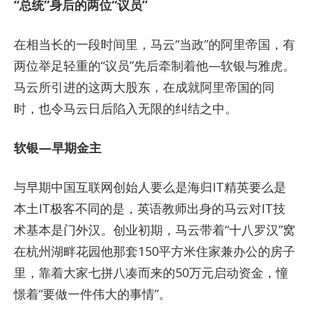
“总统”身后的两位“议员”
在相当长的一段时间里，马云“当政”的阿里帝国，有
两位举足轻重的“议员”先后牵制着他—软银与雅虎。
马云所引进的这两大股东，在成就阿里帝国的同
时，也令马云日后陷入无限的纠结之中。
软银—早期金主
与早期中国互联网创始人要么是海归IT精英要么是
本土IT极客不同的是，英语教师出身的马云对IT技
术基本是门外汉。创业初期，马云带着“十八罗汉”窝
在杭州湖畔花园他那套150平方米住家兼办公的房子
里，靠着大家七拼八凑而来的50万元启动资金，憧
憬着“要做一件伟大的事情”。