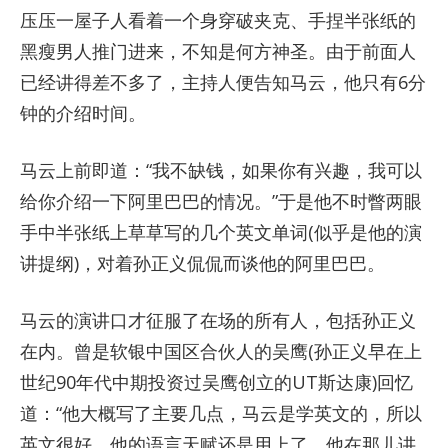
压压一屋子人看着一个身穿破夹克、手捏半张纸的
黑瘦男人推门进来，不知是何方神圣。由于前面人
已经讲得差不多了，主持人便告知马云，他只有6分
钟的介绍时间。
马云上前即道：“我不缺钱，如果你有兴趣，我可以
给你介绍一下阿里巴巴的情况。”于是他不时瞥两眼
手中半张纸上草草写的几个英文单词(似乎是他的演
讲提纲)，对着孙正义侃侃而谈他的阿里巴巴。
马云的演讲口才征服了在场的所有人，包括孙正义
在内。曾是软银中国区合伙人的吴鹰(孙正义早在上
世纪90年代中期投资过吴鹰创立的UT斯达康)回忆
道：“他大概写了主要几点，马云是学英文的，所以
英文很好，他的语言天赋还是用上了。他在那儿讲