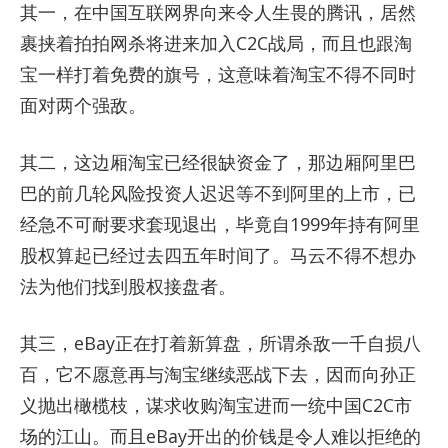
其一，在中国互联网界向来令人生畏的腾讯，居然
裹挟着拍拍网杀将进来加入C2C战局，而且也跟淘
宝一样打着免费的旗号，这意味着淘宝不得不同时
面对两个强敌。
其二，这边厢淘宝已经很缺资金了，那边厢阿里巴
巴的前几轮风险投资人迟迟等不到阿里的上市，已
经急不可耐要求套现退出，毕竟自1999年持有阿里
股权算起已经过去四五年时间了。马云不得不想办
法为他们找到股权接盘者。
其三，eBay正在打着新算盘，所谓杀敌一千自损八
百，它不愿意再与淘宝继续恶战下去，因而向孙正
义抛出橄榄枝，谋求收购淘宝进而一统中国C2C市
场的江山。而且eBay开出的价钱是令人难以拒绝的