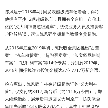
陈风廷于2018年4月间发表超级跑车记者会，诈称
他拥有至少12辆超级跑车，且拥有全台唯一市价上
亿的“义大利神兽超级跑车”，致使业务人员及投资客
户陷於错误，误认陈风廷坐拥相当数量名贵超跑。
从2016年底至2019年初，陈氏吸金集团推出“古董
案”、“汽车租赁案”、“超跑买卖案”、“蓝宝坚尼短期
车案”、“法利利车案”等14个专案，分別於2017年、
2018年间招揽诈欺投资金额达27亿7717万新台币。
检方查出，陈风廷向林姓超级超跑订购“义大利神
兽”，仅支付约831万新台币（约111.6万令吉），即
未继续缴款，展示后再运回义大利原厂。陈氏吸金
集团先后向143人吸金27亿余元，其中于姓民众投